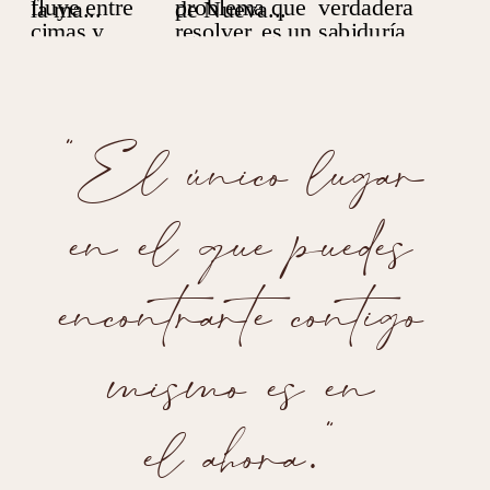
"El único lugar
en el que puedes
encontrarte contigo
mismo es en
el ahora."