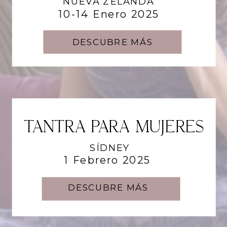
NUEVA ZELANDA
10-14 Enero 2025
DESCUBRE MÁS
TANTRA PARA MUJERES
TANTRIC JOY FESTIVAL
ÁMSTERDAM
SÍDNEY
18-22 Junio 2025
1 Febrero 2025
DESCUBRE MÁS
DESCUBRE MÁS